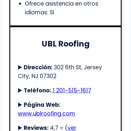
Ofrece asistencia en otros
idiomas: SI
UBL Roofing
▶️
Dirección:
302 6th St, Jersey
City, NJ 07302
▶️
Teléfono:
1 201-515-1617
▶️
Página Web:
www.ublroofing.com
▶️
Reviews:
4,7 ⭐️ (
ver