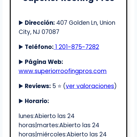
▶️
Dirección:
407 Golden Ln, Union
City, NJ 07087
▶️
Teléfono:
1 201-875-7282
▶️
Página Web:
www.superiorroofingpros.com
▶️
Reviews:
5 ⭐️ (
ver valoraciones
)
▶️
Horario:
lunes:Abierto las 24
horas|martes:Abierto las 24
horas|miércoles:Abierto las 24