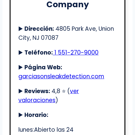
Company
▶️
Dirección:
4805 Park Ave, Union
City, NJ 07087
▶️
Teléfono:
1 551-270-9000
▶️
Página Web:
garciasonsleakdetection.com
▶️
Reviews:
4,8 ⭐️ (
ver
valoraciones
)
▶️
Horario:
lunes:Abierto las 24