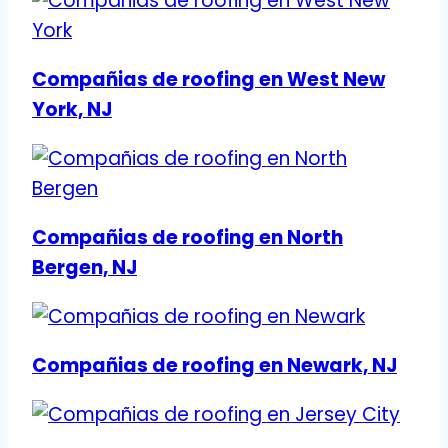
Compañias de roofing en West New
York, NJ
Compañias de roofing en North
Bergen, NJ
Compañias de roofing en Newark, NJ