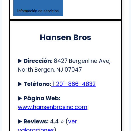
Información de servicios
Hansen Bros
▶️
Dirección:
8427 Bergenline Ave,
North Bergen, NJ 07047
▶️
Teléfono:
1 201-866-4832
▶️
Página Web:
www.hansenbrosinc.com
▶️
Reviews:
4,4 ⭐️ (
ver
valoraciones
)